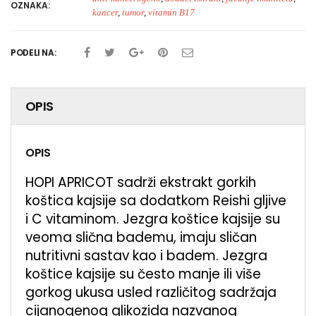
OZNAKA:
kancer
,
tumor
,
vitamin B17
PODELI NA:
OPIS
OPIS
HOPI APRICOT sadrži ekstrakt gorkih
koštica kajsije sa dodatkom Reishi gljive
i C vitaminom. Jezgra koštice kajsije su
veoma slična bademu, imaju sličan
nutritivni sastav kao i badem. Jezgra
koštice kajsije su često manje ili više
gorkog ukusa usled različitog sadržaja
cijanogenog glikozida nazvanog