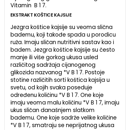
Vitamin B 1 7.
EKSTRAKT KOŠTICE KAJSIJE
Jezgra koštice kajsije su veoma slična
bademu, koji takođe spada u porodicu
ruža. Imaju sličan nutritivni sastav kao i
badem. Jezgra koštice kajsije su često
manje ili više gorkog ukusa usled
različitog sadržaja cijanogenog
glikozida nazvanog *V B 1 7. Postoje
stotine različitih sorti koštica kajsija u
svetu, od kojih svaka poseduje
određenu količinu *V B 1 7. One koje
imaju veoma malu količinu *V B 1 7, imaju
ukus sličan današnjem slatkom
bademu. One koje sadrže velike količine
*V B 1 7, smatraju se neprijatnog ukusa