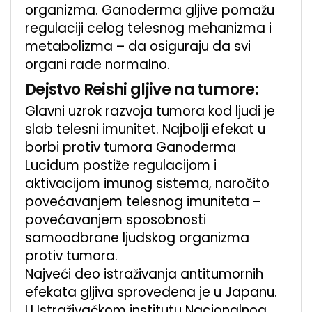
organizma. Ganoderma gljive pomažu
regulaciji celog telesnog mehanizma i
metabolizma – da osiguraju da svi
organi rade normalno.
Dejstvo Reishi gljive na tumore:
Glavni uzrok razvoja tumora kod ljudi je
slab telesni imunitet. Najbolji efekat u
borbi protiv tumora Ganoderma
Lucidum postiže regulacijom i
aktivacijom imunog sistema, naročito
povećavanjem telesnog imuniteta –
povećavanjem sposobnosti
samoodbrane ljudskog organizma
protiv tumora.
Najveći deo istraživanja antitumornih
efekata gljiva sprovedena je u Japanu.
U Istraživačkom institutu Nacionalnog