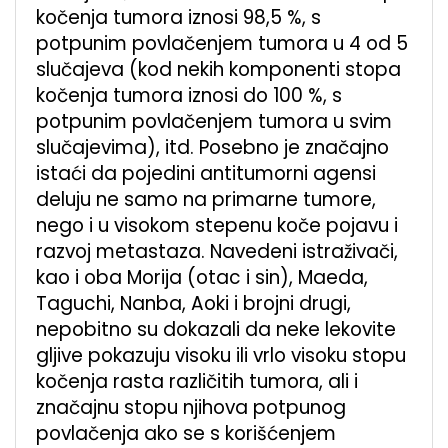
kočenja tumora iznosi 98,5 %, s
potpunim povlačenjem tumora u 4 od 5
slučajeva (kod nekih komponenti stopa
kočenja tumora iznosi do 100 %, s
potpunim povlačenjem tumora u svim
slučajevima), itd. Posebno je značajno
istaći da pojedini antitumorni agensi
deluju ne samo na primarne tumore,
nego i u visokom stepenu koče pojavu i
razvoj metastaza. Navedeni istraživači,
kao i oba Morija (otac i sin), Maeda,
Taguchi, Nanba, Aoki i brojni drugi,
nepobitno su dokazali da neke lekovite
gljive pokazuju visoku ili vrlo visoku stopu
kočenja rasta različitih tumora, ali i
značajnu stopu njihova potpunog
povlačenja ako se s korišćenjem