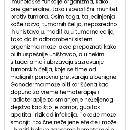
imunološke funkcije organizma, kako
one generalne, tako i specifični imunitet
protiv tumora. Osim toga, ta jedinjenja
koče razvoj tumornih ćelija, neposredno
ih uništavaju, modifikuju tumorne ćelije,
tako da ih odbrambeni sistem
organizma može lakše prepoznati kako
bi ih uspešnije uništavao, a u nekim
situacijama i ubrzavaju sazrevanje
tumorskih ćelija, koje se time od
malignih ponovno pretvaraju u benigne.
Ganoderma može biti korišćena kao
dopuna za vreme hemoterapije i
radioterapije za smanjenje neželjenog
dejstvo kao što je zamor, gubitak
apetita i rizik od infekcija. Takođe može
smanjiti toxične neželjene efekte i može
ublažiti bolove za vreme hemoterapije i