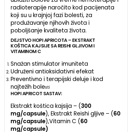
radioterapije naročito kod pacijenata
koji su u krajnjoj fazi bolesti, za
produžavanje njihovih života i
poboljšanje kvaliteta života.
DEJSTVO HOPI APRICOTA – EKSTRAKT
KOŠTICA KAJSIJE SA REISHI GLJIVOM I
VITAMINOM C
Snažan stimulator imuniteta
Udruženi antioksidativni efekat
Preventivno i terapijski deluje i kod
najtežih bole
sti
HOPI APRICOT SASTAV:
Ekstrakt koštica kajsija – (
300
mg/capsule
), Ekstrakt Reishi gljive – (
60
mg/capsule
),Vitamin C (
60
mg/capsule)