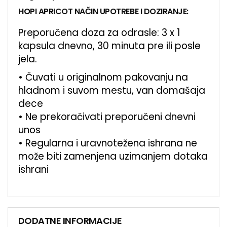
HOPI APRICOT NAČIN UPOTREBE I DOZIRANJE:
Preporučena doza za odrasle: 3 x 1
kapsula dnevno, 30 minuta pre ili posle
jela.
• Čuvati u originalnom pakovanju na
hladnom i suvom mestu, van domašaja
dece
• Ne prekoračivati preporučeni dnevni
unos
• Regularna i uravnotežena ishrana ne
može biti zamenjena uzimanjem dotaka
ishrani
DODATNE INFORMACIJE