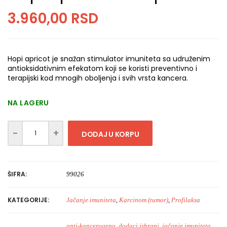
3.960,00
RSD
Hopi apricot je snažan stimulator imuniteta sa udruženim
antioksidativnim efekatom koji se koristi preventivno i
terapijski kod mnogih oboljenja i svih vrsta kancera.
NA LAGERU
DODAJ U KORPU
ŠIFRA:
99026
KATEGORIJE:
Jačanje imuniteta
,
Karcinom (tumor)
,
Profilaksa
anti-kancerogeno
,
dodaci ishrani
,
jačanje imuniteta
,