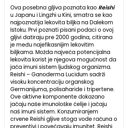
Ova posebna gljiva poznata kao
Reishi
u Japanu i Lingzhi u Kini, smatra se kao
najpoznatija lekovita biljka na Dalekom
Istoku. Prvi poznati pisani podaci o ovoj
gljivi datiraju pre 2000 godina, citirana
je među najefikasnijim lekovitim
biljkama. Možda najveća potencijalna
lekovita korist je njegova mogućnost da
jača imuni sistem ljudskog organizma.
Reishi – Ganoderma Lucidum sadrži
visoku koncentraciju organskog
Germanijuma, polisaharide i tripertene.
Ove aktivne komponente dokazano
jačaju naše imunološke ćelije i jačaju
naš imuni sistem. Konzumiranjem
crvene Reishi gljive stoga vode računa o
preventivi i povećavaju imunitet. Reishi