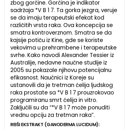
zbog gorčine. Gorčina je indikator
sadržaja *V B 1 7. Ta gorka jezgra, veruje
se da imaju terapeutski efekat kod
različitih vrsta raka. Ova koncepcija se
smatra kontroverznom. Smatra se da
kajsije potiču iz Kine, gde se koriste
vekovima u prehrambene i terapeutske
svrhe. Kako navodi Alexander Tessier iz
Australije, nedavne naučne studije iz
2005 su pokazale njihovu potencijalnu
efikasnost. Naučnici iz Koreje su
ustanovili da je tretman ćelija ljudskog
raka prostate sa *V B 1 7 prouzrokovao
programiranu smrt ćelija in vitro.
Zaključili su da “*V B 1 7 može ponuditi
vrednu opciju za tretman raka”.
REIŠI EKSTRAKT (GANODERMA LUCIDUM):