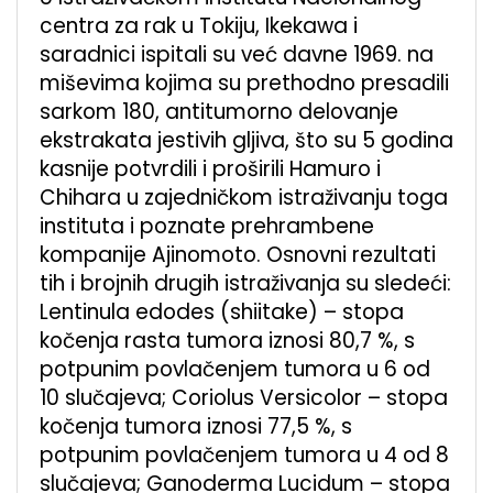
centra za rak u Tokiju, Ikekawa i
saradnici ispitali su već davne 1969. na
miševima kojima su prethodno presadili
sarkom 180, antitumorno delovanje
ekstrakata jestivih gljiva, što su 5 godina
kasnije potvrdili i proširili Hamuro i
Chihara u zajedničkom istraživanju toga
instituta i poznate prehrambene
kompanije Ajinomoto. Osnovni rezultati
tih i brojnih drugih istraživanja su sledeći:
Lentinula edodes (shiitake) – stopa
kočenja rasta tumora iznosi 80,7 %, s
potpunim povlačenjem tumora u 6 od
10 slučajeva; Coriolus Versicolor – stopa
kočenja tumora iznosi 77,5 %, s
potpunim povlačenjem tumora u 4 od 8
slučajeva; Ganoderma Lucidum – stopa