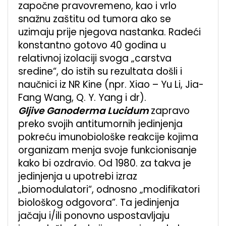
započne pravovremeno, kao i vrlo
snažnu zaštitu od tumora ako se
uzimaju prije njegova nastanka. Radeći
konstantno gotovo 40 godina u
relativnoj izolaciji svoga „carstva
sredine“, do istih su rezultata došli i
naučnici iz NR Kine (npr. Xiao – Yu Li, Jia-
Fang Wang, Q. Y. Yang i dr).
Gljive Ganoderma Lucidum
zapravo
preko svojih antitumornih jedinjenja
pokreću imunobiološke reakcije kojima
organizam menja svoje funkcionisanje
kako bi ozdravio. Od 1980. za takva je
jedinjenja u upotrebi izraz
„biomodulatori“, odnosno „modifikatori
biološkog odgovora”. Ta jedinjenja
jačaju i/ili ponovno uspostavljaju