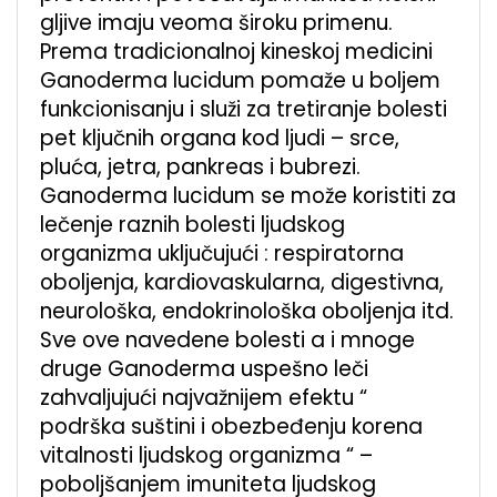
gljive imaju veoma široku primenu.
Prema tradicionalnoj kineskoj medicini
Ganoderma lucidum pomaže u boljem
funkcionisanju i služi za tretiranje bolesti
pet ključnih organa kod ljudi – srce,
pluća, jetra, pankreas i bubrezi.
Ganoderma lucidum se može koristiti za
lečenje raznih bolesti ljudskog
organizma uključujući : respiratorna
oboljenja, kardiovaskularna, digestivna,
neurološka, endokrinološka oboljenja itd.
Sve ove navedene bolesti a i mnoge
druge Ganoderma uspešno leči
zahvaljujući najvažnijem efektu “
podrška suštini i obezbeđenju korena
vitalnosti ljudskog organizma “ –
poboljšanjem imuniteta ljudskog