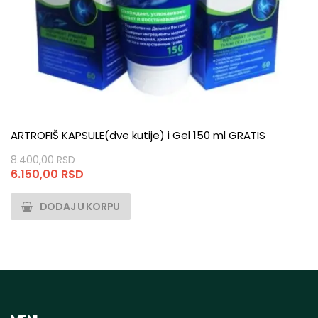
ARTROFIŠ KAPSULE(dve kutije) i Gel 150 ml GRATIS
8.400,00
RSD
Originalna
Trenutna
6.150,00
RSD
cena
cena
je
je:
DODAJ U KORPU
bila:
6.150,00 RSD.
8.400,00 RSD.