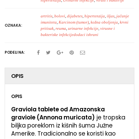
hipertenzija
,
Urinarne infekcije
,
Virusi i bakterije
artritis
,
bolovi
,
dijabetes
,
hipertenzija
,
išjas
,
jačanje
imuniteta
,
Karcinom (tumor)
,
kožna oboljenja
,
krvni
OZNAKA:
pritisak
,
reuma
,
urinarne infekcije
,
virusne i
bakteriske infekcijedodaci ishrani
PODELI NA:
OPIS
OPIS
Graviola tablete od Amazonska
graviole (Annona muricata)
je tropska
biljka poreklom iz kišnih šuma Južne
Amerike. Tradicionalno se koristi kao