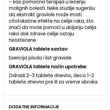
– kao pomoćna terapija u lečenju
malignih bolesti. Neke studije sugerišu
da ekstrakt graviole može imati
citotoksične efekte na ćelije raka, što
znači da može pomoći u ubijanju ćelija
raka dok zdrave ćelije ostaju
neoštećene
GRAVIOLA tablete sastav:
Esencija ploda i list graviole
GRAVIOLA tablete način upotrebe:
Odrasli 2–3 tablete dnevno, deca 1–2
tablete dnevno pre ili za vreme obroka.
DODATNE INFORMACIJE