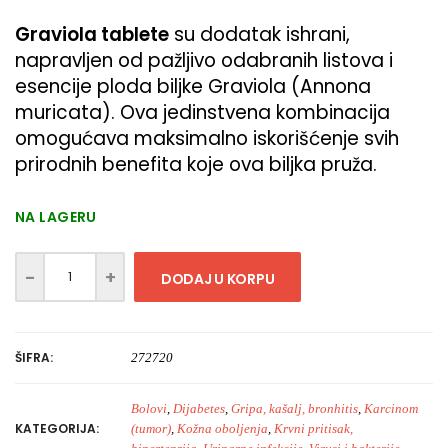
Graviola tablete
su dodatak ishrani,
napravljen od pažljivo odabranih listova i
esencije ploda biljke Graviola (Annona
muricata). Ova jedinstvena kombinacija
omogućava maksimalno iskorišćenje svih
prirodnih benefita koje ova biljka pruža.
NA LAGERU
DODAJ U KORPU
ŠIFRA:
272720
Bolovi
,
Dijabetes
,
Gripa, kašalj, bronhitis
,
Karcinom
KATEGORIJA:
(tumor)
,
Kožna oboljenja
,
Krvni pritisak,