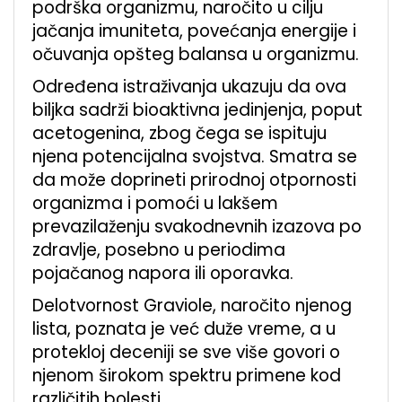
podrška organizmu, naročito u cilju
jačanja imuniteta, povećanja energije i
očuvanja opšteg balansa u organizmu.
Određena istraživanja ukazuju da ova
biljka sadrži bioaktivna jedinjenja, poput
acetogenina, zbog čega se ispituju
njena potencijalna svojstva. Smatra se
da može doprineti prirodnoj otpornosti
organizma i pomoći u lakšem
prevazilaženju svakodnevnih izazova po
zdravlje, posebno u periodima
pojačanog napora ili oporavka.
Delotvornost Graviole, naročito njenog
lista, poznata je već duže vreme, a u
protekloj deceniji se sve više govori o
njenom širokom spektru primene kod
različitih bolesti.