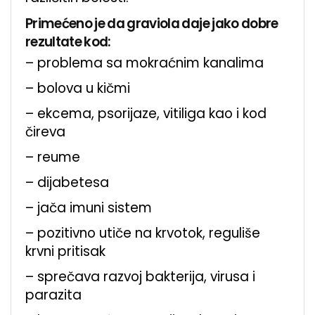
Primećeno je da graviola daje jako dobre
rezultate kod:
– problema sa mokraćnim kanalima
– bolova u kičmi
– ekcema, psorijaze, vitiliga kao i kod
čireva
– reume
– dijabetesa
– jača imuni sistem
– pozitivno utiče na krvotok, reguliše
krvni pritisak
– sprečava razvoj bakterija, virusa i
parazita