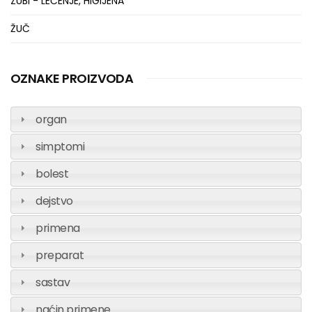
ZUBI - LEČENJE, HIGIJENA
ŽUČ
OZNAKE PROIZVODA
organ
simptomi
bolest
dejstvo
primena
preparat
sastav
naćin primene