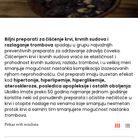
Biljni preparati za čišćenje krvi, krvnih sudova i
razlaganje trombova
spadaju u grupu najvažnijih
preventivnih preparata za održavanje zdravlja čoveka.
Čišćenjem krvi i krvnih sudova vraća se elastičnost i
prohodnost krvnih sudova, razlažu trombovi, i u velikoj meri
smanjuje mogućnost nastanka komplikacija izazeazvanih
njihom neprohodnošću. Ovi preparati imaju izuzetan efekat
kod
hipertonije, hiperlipemije, hiperglikemije,
ateroskleroze, posledica apopleksije i ostalih oboljenja
.
Ukoliko imate preko 50 godina najmanje jednom godišnje
koristite neki od ponuđenih preparata i očistite nečištoće u
krvi i otopite naslage na venama koje smanjuju nesmetan
protok krvi a samim tim smanjujete mogućnost nastanka
trombova.
Prikaz svih rezultata