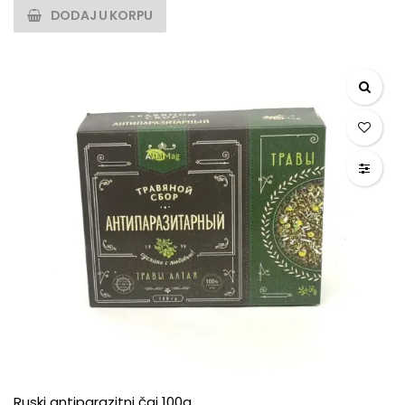
DODAJ U KORPU
Ruski antiparazitni čaj 100g