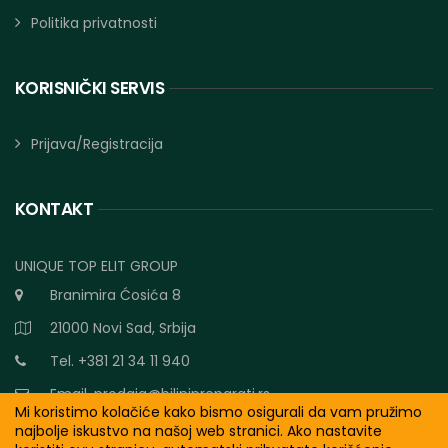
Politika privatnosti
KORISNIČKI SERVIS
Prijava/Registracija
KONTAKT
UNIQUE TOP ELIT GROUP
Branimira Ćosića 8
21000 Novi Sad, Srbija
Tel. +381 21 34 11 940
Email.
prodaja@biljnipreparati.rs
Mi koristimo kolačiće kako bismo osigurali da vam pružimo
najbolje iskustvo na našoj web stranici. Ako nastavite