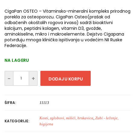
CigaPan OSTEO – Vitaminsko-mineralni kompleks prirodnog
porekla za osteoporozu. CigaPan Osteo(prašak od
odbačenih okoštalih rogova irvasa) sadrži bioaktivni
kalcijum, peptidni kolagen, vitamin D3, gvožđe,
aminokiseline, mikro i makroelemente. Dejstvo Cigapana
potvrđuju mnoga klinička ispitivanja u vodećim NII Ruske
Federacije.
NA LAGERU
DODAJ U KORPU
ŠIFRA:
11113
Kosti, zglobovi, mišići, hrskavica
,
Zubi - lečenje,
KATEGORIJE:
higijena