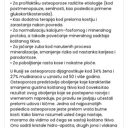
• Za profilaktiku osteoporoze različite etiologije (kod
postmenopauze, senilnosti, kao posledica primene
glukokortikosteroida).
• Kao dodatna terapija kod preloma kostiju i
zarastanja nakon povreda.
• Za normalizaciju kalcijum-fosfornog i mineralnog
protoka, a takođe povećanje mineralnog sadržaja
koštanog tkiva.
• Za jačanje zuba kod narušenih procesa
mineralizacije, smanjenje rizika od nastanka karijesa i
parodontoze.
• Za poboljšanje rasta kose i nokatne ploče.
U Rusiji se osteoporoza dijagnostikuje kod 34% žena i
27% muškaraca u uzrastu od 50 i više godina.
Osteoporoza predstavlja oboljenje koje karakteriše
smanjena gustina koštanog tkiva kod čoveka.Kao
rezultat ovog oboljenja koje se postepeno razvija i
vremenom napreduje, po pravilu se javljaju učestali
prelomi udova i kičme. Jedna od najpoznatijih
posledica osteoporoze jeste prelom vrata butne
kosti. Kako bismo razumeli usled čega nastaje,
moramo da vidimo od čega se sastoji koštano tkivo.
Ono sadrži kristale hidro-apatita, drugih jona i vlakana