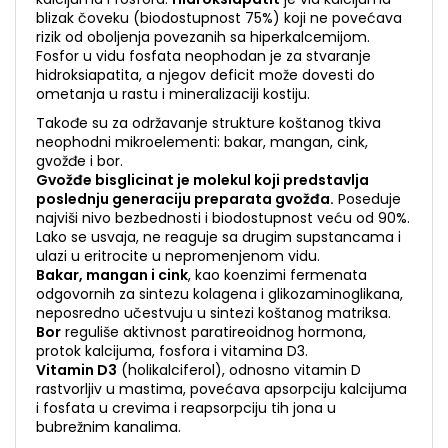
blizak čoveku (biodostupnost 75%) koji ne povećava
rizik od oboljenja povezanih sa hiperkalcemijom.
Fosfor u vidu fosfata neophodan je za stvaranje
hidroksiapatita, a njegov deficit može dovesti do
ometanja u rastu i mineralizaciji kostiju.
Takođe su za održavanje strukture koštanog tkiva
neophodni mikroelementi: bakar, mangan, cink,
gvožđe i bor.
Gvožđe bisglicinat je molekul koji predstavlja
poslednju generaciju preparata gvožđa.
Poseduje
najviši nivo bezbednosti i biodostupnost veću od 90%.
Lako se usvaja, ne reaguje sa drugim supstancama i
ulazi u eritrocite u nepromenjenom vidu.
Bakar, mangan i cink
, kao koenzimi fermenata
odgovornih za sintezu kolagena i glikozaminoglikana,
neposredno učestvuju u sintezi koštanog matriksa.
Bor
reguliše aktivnost paratireoidnog hormona,
protok kalcijuma, fosfora i vitamina D3.
Vitamin D3
(holikalciferol), odnosno vitamin D
rastvorljiv u mastima, povećava apsorpciju kalcijuma
i fosfata u crevima i reapsorpciju tih jona u
bubrežnim kanalima.