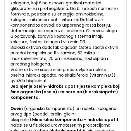
kolagena, koji čine osnovni gradivni materijal
glikoproteina i proteoglikana. Da bi se kosti normalno
formirale, potrebne su energija, aminokiseline,
kolagen, mikroelementi i vitamini. Deficit ovih
komponenata dovodi do usporenog rasta kostiju,
deformacija, osteoporoze i preloma. Osnovnu ulogu
u održavanju zdravlja koštanog sistema imaju
kalcijum, fosfor, kolagen i vitamin D3.
Biološki aktivan dodatak Cigapan Osteo sadrži aktivni
prirodni kompleks od 11 vitamina, 63 mikro- i
makroelemenata, 20 aminokiselina, fosfolipida i
prirodnog kolagena.
Važne aktivne supstance predstavlja kompleks
oseina-hidroksiapatita, holekalciferola (vitamin D3) i
gvožđa bisglicinat.
Jedinjenje osein-hidroksiapatit jeste kompleks koji
čine organska (osein) i mineralna (hidroksiapatit)
komponenta.
Osein
(organska komponenta) je molekul kolagena
prvog tipa (peptidi: prolin, glicin i
oksiprolin).
Mineralna komponenta – hidroksiapatit
nalazi se u fiziološki uravnoteženim proporcijama
kalcijuma i fosfora.
Hidroksiapatit
je vid kalcijuma