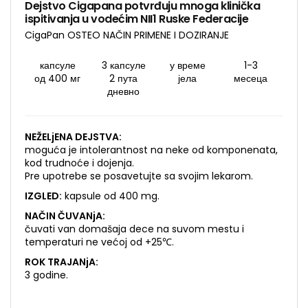
Dejstvo Cigapana potvrđuju mnoga klinička
ispitivanja u vodećim NII1 Ruske Federacije
CigaPan OSTEO NAČIN PRIMENE I DOZIRANJE
капсуле
3 капсуле
у време
1-3
од 400 мг
2 пута
јела
месеца
дневно
NEŽELjENA DEJSTVA:
moguća je intolerantnost na neke od komponenata,
kod trudnoće i dojenja.
Pre upotrebe se posavetujte sa svojim lekarom.
IZGLED:
kapsule od 400 mg.
NAČIN ČUVANjA:
čuvati van domašaja dece na suvom mestu i
temperaturi ne većoj od +25℃.
ROK TRAJANjA:
3 godine.