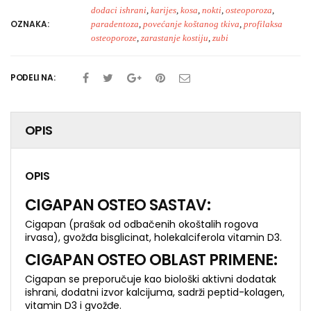
dodaci ishrani
,
karijes
,
kosa
,
nokti
,
osteoporoza
,
OZNAKA:
paradentoza
,
povećanje koštanog tkiva
,
profilaksa
osteoporoze
,
zarastanje kostiju
,
zubi
PODELI NA:
OPIS
OPIS
CIGAPAN OSTEO SASTAV:
Cigapan (prašak od odbačenih okoštalih rogova
irvasa), gvožđa bisglicinat, holekalciferola vitamin D3.
CIGAPAN OSTEO
OBLAST PRIMENE:
Cigapan se preporučuje kao biološki aktivni dodatak
ishrani, dodatni izvor kalcijuma, sadrži peptid-kolagen,
vitamin D3 i gvožđe.