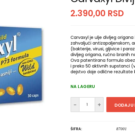
2.390,00
RSD
Carvaxyl je ulje divljeg origana
zahvaljući antizapaljenskom, 
(bakterije, virusi, gljivice i par
divljeg origana, ručno branih 
Ova patentirana formula obez
i preko 50 aktivnih supstanci (vi
dejstvo daje odlične rezultate 
NA LAGERU
DODAJ U
ŠIFRA:
87001