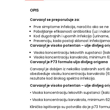
OPIS
Carvaxyl se preporučuje za:
Prve simptome infekcija, naročito ako se ne
Poboljšanje efikasnosti antibiotika (uz i nak
Kod dugotrajnih i upornih infekcija (urinarne
Prevenciju, kada postoji sklonost infekcijama
Carvaxyl je visoko potentan – ulje divljeg or
Visoka koncentraciju lekovitih supstanci (kal
Visoka koncentraciju karvakrola, minimum 62-
Carvaxyl je P73 formula ulja divljeg origana
Carvaxyl je dobijen iz nekoliko izabranih sorti
obezbeđuje visoku koncentraciju karvakrola (62-7
rezultate kod širokog spektra infekcija.
Carvaxyl je visoko potentan – ulje divljeg or
• Visoka koncentraciju lekovitih supstanci (kal
• Visoka koncentraciju karvakrola, minimum 62-
Klinička ispitivanja su potvrdila da je p73 for