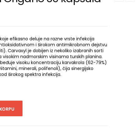
 koje efikasno deluje na razne vrste infekcija
antioksidativnom i širokom antimikrobnom dejstvu
aziti). Carvaxyl je dobijen iz nekoliko izabranih sorti
na visokim nadmorskim visinama turskih planina.
beđuje visoku koncentraciju karvakrola (62-79%)
itamini, minerali, polifenoli), čija sinergijsko
kod širokog spektra infekcija.
 KORPU