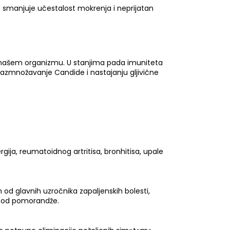
u, smanjuje učestalost mokrenja i neprijatan
 u našem organizmu. U stanjima pada imuniteta
o razmnožavanje Candide i nastajanju gljivične
gija, reumatoidnog artritisa, bronhitisa, upale
m od glavnih uzročnika zapaljenskih bolesti,
ta od pomorandže.