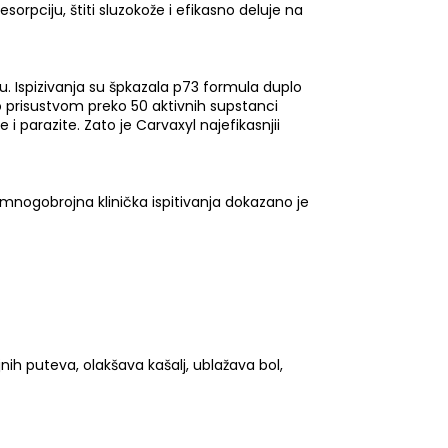
rpciju, štiti sluzokože i efikasno deluje na
u. Ispizivanja su špkazala p73 formula duplo
o prisustvom preko 50 aktivnih supstanci
 i parazite. Zato je Carvaxyl najefikasnjii
z mnogobrojna klinička ispitivanja dokazano je
jnih puteva, olakšava kašalj, ublažava bol,