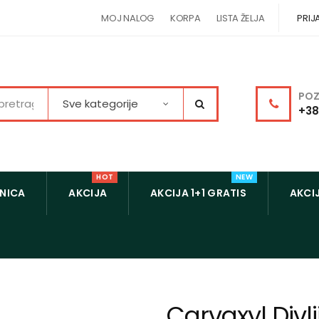
MOJ NALOG
KORPA
LISTA ŽELJA
PRIJ
POZ
Sve kategorije
+38
HOT
NEW
NICA
AKCIJA
AKCIJA 1+1 GRATIS
AKCIJ
Carvaxyl Divl