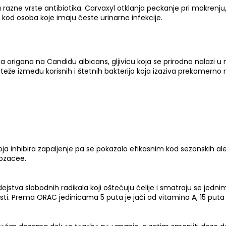
 razne vrste antibiotika. Carvaxyl otklanja peckanje pri mokrenj
o kod osoba koje imaju česte urinarne infekcije.
a origana na Candidu albicans, gljivicu koja se prirodno nalazi
noteže između korisnih i štetnih bakterija koja izaziva prekomern
a inhibira zapaljenje pa se pokazalo efikasnim kod sezonskih aler
rozacee.
dejstva slobodnih radikala koji oštećuju ćelije i smatraju se jedni
lesti. Prema ORAC jedinicama 5 puta je jači od vitamina A, 15 pu