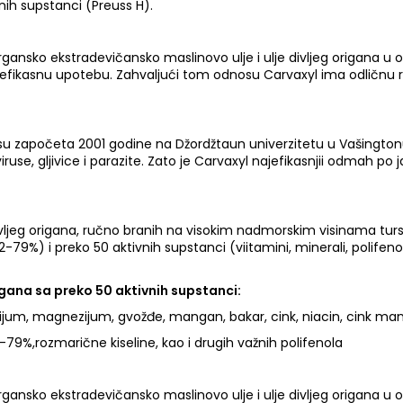
ih supstanci (Preuss H).
rgansko ekstradevičansko maslinovo ulje i ulje divljeg origana u o
efikasnu upotebu. Zahvaljući tom odnosu Carvaxyl ima odličnu reso
na su započeta 2001 godine na Džordžtaun univerzitetu u Vašington
ruse, gljivice i parazite. Zato je Carvaxyl najefikasnjii odmah po ja
 divljeg origana, ručno branih na visokim nadmorskim visinama tu
9%) i preko 50 aktivnih supstanci (viitamini, minerali, polifenoli
igana sa preko 50 aktivnih supstanci:
cijum, magnezijum, gvožđe, mangan, bakar, cink, niacin, cink manga
79%,rozmarične kiseline, kao i drugih važnih polifenola
rgansko ekstradevičansko maslinovo ulje i ulje divljeg origana u o