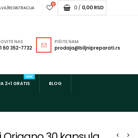
0
0 /
0,00
RSD
AVA/REGISTRACIJA
OVITE NAS
PIŠITE NAM
1 60 352-7732
prodaja@biljnipreparati.rs
NEW
A 2+1 GRATIS
BLOG
ji Origano 30 kapsula