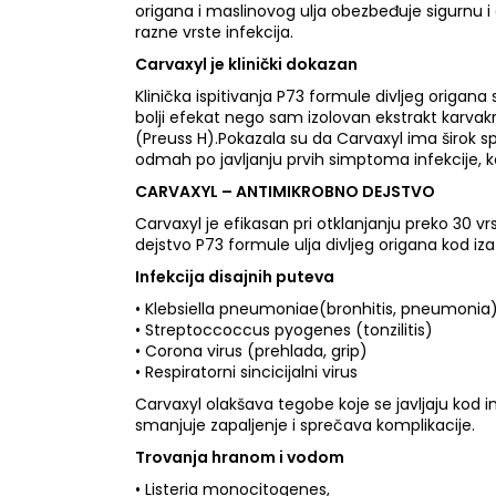
origana i maslinovog ulja obezbeđuje sigurnu i 
razne vrste infekcija.
Carvaxyl je klinički dokazan
Klinička ispitivanja P73 formule divljeg origa
bolji efekat nego sam izolovan ekstrakt karvak
(Preuss H).Pokazala su da Carvaxyl ima širok spek
odmah po javljanju prvih simptoma infekcije, koj
CARVAXYL – ANTIMIKROBNO DEJSTVO
Carvaxyl je efikasan pri otklanjanju preko 30 v
dejstvo P73 formule ulja divljeg origana kod iza
Infekcija disajnih puteva
• Klebsiella pneumoniae(bronhitis, pneumonia
• Streptoccoccus pyogenes (tonzilitis)
• Corona virus (prehlada, grip)
• Respiratorni sincicijalni virus
Carvaxyl olakšava tegobe koje se javljaju kod inf
smanjuje zapaljenje i sprečava komplikacije.
Trovanja hranom i vodom
• Listeria monocitogenes,