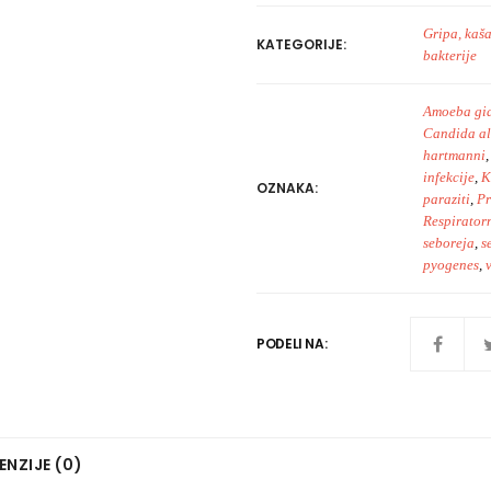
Gripa, kaša
KATEGORIJE:
bakterije
Amoeba gi
Candida al
hartmanni
infekcije
,
K
OZNAKA:
paraziti
,
Pr
Respiratorn
seboreja
,
s
pyogenes
,
PODELI NA:
ENZIJE (0)