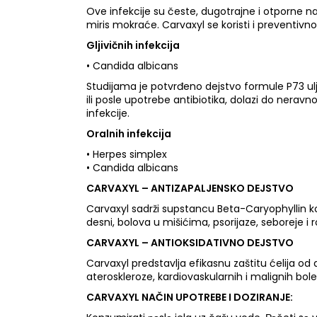
Ove infekcije su česte, dugotrajne i otporne na
miris mokraće. Carvaxyl se koristi i preventivn
Gljivičnih infekcija
• Candida albicans
Studijama je potvrđeno dejstvo formule P73 ulj
ili posle upotrebe antibiotika, dolazi do nerav
infekcije.
Oralnih infekcija
• Herpes simplex
• Candida albicans
CARVAXYL – ANTIZAPALJENSKO DEJSTVO
Carvaxyl sadrži supstancu Beta-Caryophyllin koj
desni, bolova u mišićima, psorijaze, seboreje i 
CARVAXYL – ANTIOKSIDATIVNO DEJSTVO
Carvaxyl predstavlja efikasnu zaštitu ćelija od 
ateroskleroze, kardiovaskularnih i malignih bo
CARVAXYL NAČIN UPOTREBE I DOZIRANJE: