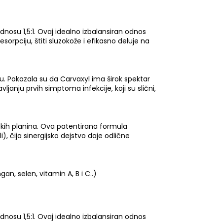
dnosu 1,5:1. Ovaj idealno izbalansiran odnos
rpciju, štiti sluzokože i efikasno deluje na
u. Pokazala su da Carvaxyl ima širok spektar
vljanju prvih simptoma infekcije, koji su slični,
rskih planina. Ova patentirana formula
), čija sinergijsko dejstvo daje odlične
n, selen, vitamin A, B i C..)
dnosu 1,5:1. Ovaj idealno izbalansiran odnos