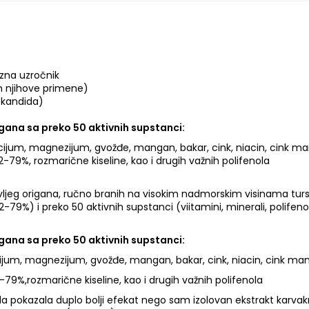
 zna uzročnik
on njihove primene)
, kandida)
igana sa preko 50 aktivnih supstanci:
cijum, magnezijum, gvožđe, mangan, bakar, cink, niacin, cink mang
79%, rozmarične kiseline, kao i drugih važnih polifenola
 divljeg origana, ručno branih na visokim nadmorskim visinama tu
9%) i preko 50 aktivnih supstanci (viitamini, minerali, polifenoli
igana sa preko 50 aktivnih supstanci:
cijum, magnezijum, gvožđe, mangan, bakar, cink, niacin, cink manga
79%,rozmarične kiseline, kao i drugih važnih polifenola
mula pokazala duplo bolji efekat nego sam izolovan ekstrakt karvak