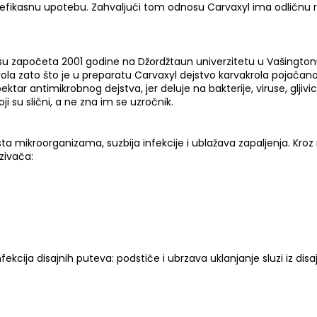
efikasnu upotebu. Zahvaljući tom odnosu Carvaxyl ima odličnu reso
na su započeta 2001 godine na Džordžtaun univerzitetu u Vašington
rola zato što je u preparatu Carvaxyl dejstvo karvakrola pojačan
tar antimikrobnog dejstva, jer deluje na bakterije, viruse, gljivice
i su slični, a ne zna im se uzročnik.
rsta mikroorganizama, suzbija infekcije i ublažava zapaljenja. Kro
zivača:
)
ekcija disajnih puteva: podstiče i ubrzava uklanjanje sluzi iz disa