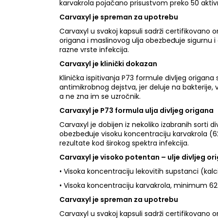
karvakrola pojačano prisustvom preko 50 aktivn
Carvaxyl je spreman za upotrebu
Carvaxyl u svakoj kapsuli sadrži certifikovano o
origana i maslinovog ulja obezbeđuje sigurnu i 
razne vrste infekcija.
Carvaxyl je klinički dokazan
Klinička ispitivanja P73 formule divljeg origa
antimikrobnog dejstva, jer deluje na bakterije, vi
a ne zna im se uzročnik.
Carvaxyl je P73 formula ulja divljeg origana
Carvaxyl je dobijen iz nekoliko izabranih sorti
obezbeđuje visoku koncentraciju karvakrola (62-7
rezultate kod širokog spektra infekcija.
Carvaxyl je visoko potentan – ulje divljeg or
• Visoka koncentraciju lekovitih supstanci (kal
• Visoka koncentraciju karvakrola, minimum 62-
Carvaxyl je spreman za upotrebu
Carvaxyl u svakoj kapsuli sadrži certifikovano o