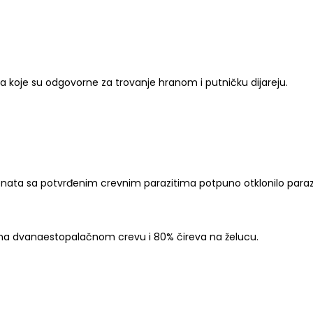
usa koje su odgovorne za trovanje hranom i putničku dijareju.
ijenata sa potvrđenim crevnim parazitima potpuno otklonilo paraz
va na dvanaestopalačnom crevu i 80% čireva na želucu.