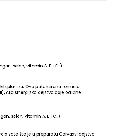
an, selen, vitamin A, B i C..)
rskih planina. Ova patentirana formula
), čija sinergijsko dejstvo daje odlične
n, selen, vitamin A, B i C..)
rola zato što je u preparatu Carvaxyl dejstvo