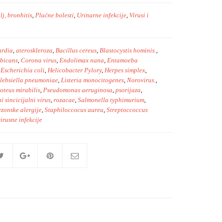
lj, bronhitis
,
Plućne bolesti
,
Urinarne infekcije
,
Virusi i
ardia
,
ateroskleroza
,
Bacillus cereus
,
Blastocystis hominis.
,
bicans
,
Corona virus
,
Endolimax nana
,
Entamoeba
,
Escherichia coli
,
Helicobacter Pylory
,
Herpes simplex
,
lebsiella pneumoniae
,
Listeria monocitogenes
,
Norovirus.
,
oteus mirabilis
,
Pseudomonas aeruginosa
,
psorijaza
,
i sincicijalni virus
,
rozacae
,
Salmonella typhimurium
,
ezonske alergije
,
Staphiloccocus aureu
,
Streptoccoccus
virusne infekcije