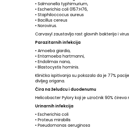
• Salmonella typhimurium,
• Escherichia coli 0157:H76,
• Staphiloccocus aureus
• Bacillus cereus
• Norovirus.
Carvaxyl zaustavlja rast glavnih bakterija i vir
Parazitarnih infekcija
• Amoeba giardia,
• Entamoeba hartmanni,
• Endolimax nana,
• Blastocystis hominis.
Klinička ispitivanja su pokazala da je 77% pac
divljeg origana.
Čira na želudcu i duodenumu
Helicobacter Pylory koji je uzročnik 90% čire
Urinarnih infekcija
• Escherichia coli
• Proteus mirabilis
• Pseudomonas aeruginosa