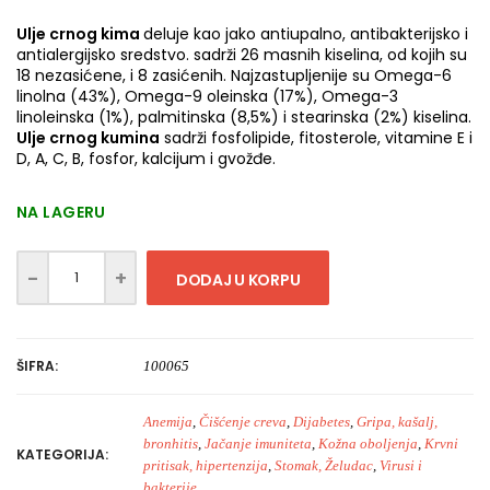
Ulje crnog kima
deluje kao jako antiupalno, antibakterijsko i
antialergijsko sredstvo. sadrži 26 masnih kiselina, od kojih su
18 nezasićene, i 8 zasićenih. Najzastupljenije su Omega-6
linolna (43%), Omega-9 oleinska (17%), Omega-3
linoleinska (1%), palmitinska (8,5%) i stearinska (2%) kiselina.
Ulje crnog kumina
sadrži fosfolipide, fitosterole, vitamine E i
D, A, C, B, fosfor, kalcijum i gvožđe.
NA LAGERU
DODAJ U KORPU
ŠIFRA:
100065
Anemija
,
Čišćenje creva
,
Dijabetes
,
Gripa, kašalj,
bronhitis
,
Jačanje imuniteta
,
Kožna oboljenja
,
Krvni
KATEGORIJA:
pritisak, hipertenzija
,
Stomak, Želudac
,
Virusi i
bakterije