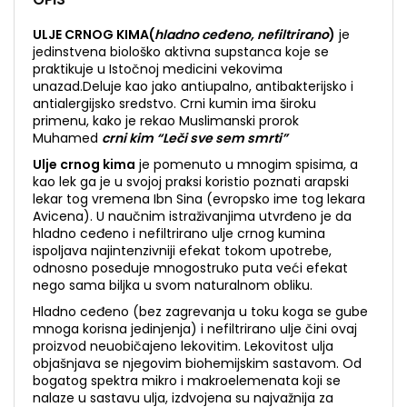
ULJE CRNOG KIMA(
hladno ceđeno, nefiltrirano
)
je
jedinstvena biološko aktivna supstanca koje se
praktikuje u Istočnoj medicini vekovima
unazad.Deluje kao jako antiupalno, antibakterijsko i
antialergijsko sredstvo. Crni kumin ima široku
primenu, kako je rekao Muslimanski prorok
Muhamed
crni kim “Leči sve sem smrti”
Ulje crnog kima
je pomenuto u mnogim spisima, a
kao lek ga je u svojoj praksi koristio poznati arapski
lekar tog vremena Ibn Sina (evropsko ime tog lekara
Avicena). U naučnim istraživanjima utvrđeno je da
hladno ceđeno i nefiltrirano ulje crnog kumina
ispoljava najintenzivniji efekat tokom upotrebe,
odnosno poseduje mnogostruko puta veći efekat
nego sama biljka u svom naturalnom obliku.
Hladno ceđeno (bez zagrevanja u toku koga se gube
mnoga korisna jedinjenja) i nefiltrirano ulje čini ovaj
proizvod neuobičajeno lekovitim. Lekovitost ulja
objašnjava se njegovim biohemijskim sastavom. Od
bogatog spektra mikro i makroelemenata koji se
nalaze u sastavu ulja, izdvojena su najvažnija za