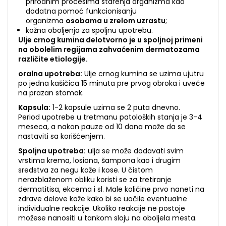
prirodnim procesima starenja organizma kao
dodatna pomoć funkcionisanju
organizma
osobama u zrelom uzrastu
;
kožna oboljenja za spoljnu upotrebu.
Ulje crnog kumina delotvorno je u spoljnoj primeni
na obolelim regijama zahvaćenim dermatozama
različite etiologije.
oralna upotreba:
Ulje crnog kumina se uzima ujutru
po jedna kašičica 15 minuta pre prvog obroka i uveče
na prazan stomak.
Kapsula:
1-2 kapsule uzima se 2 puta dnevno.
Period upotrebe u tretmanu patoloških stanja je 3-4
meseca, a nakon pauze od 10 dana može da se
nastaviti sa korišćenjem.
Spoljna upotreba:
ulja se može dodavati svim
vrstima krema, losiona, šampona kao i drugim
sredstva za negu kože i kose. U čistom
nerazblaženom obliku koristi se za tretiranje
dermatitisa, ekcema i sl. Male količine prvo naneti na
zdrave delove kože kako bi se uočile eventualne
individualne reakcije. Ukoliko reakcije ne postoje
možese nanositi u tankom sloju na oboljela mesta.