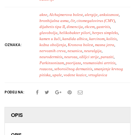
akne
,
Alchajmerova bolest
,
alergije
,
anksioznost
,
bronhijalna asma
,
čir
,
citomegalovirus (CMV)
,
dijabetis tipa II
,
dimencija
,
ekcem
,
gastritis
,
glavobolja
,
helikobakter pilori
,
herpes simpleks
,
kamen u žuči
,
kandida albica
,
karcinom
,
kolitis
,
OZNAKA:
kožna oboljenja
,
Kronova bolest
,
masna jetra
,
nervoznih creva
,
nesanica
,
neuralgija
,
neurodermitis
,
neuroza
,
ožiljci strije
,
paraziti
,
Parkinsonizam
,
psorijaza
,
reumatoidni artritis
,
rozacea
,
seboroičnog dermatitis
,
smanjenje krvnog
pitiska
,
upale
,
vodene kozice
,
vrtoglavica
PODELI NA:
OPIS
OPIS