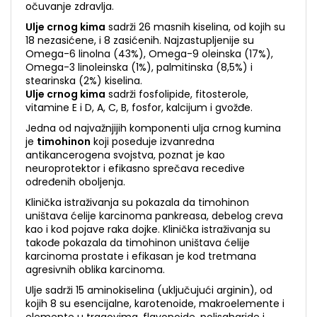
očuvanje zdravlja.
Ulje crnog kima
sadrži 26 masnih kiselina, od kojih su
18 nezasićene, i 8 zasićenih. Najzastupljenije su
Omega-6 linolna (43%), Omega-9 oleinska (17%),
Omega-3 linoleinska (1%), palmitinska (8,5%) i
stearinska (2%) kiselina.
Ulje crnog kima
sadrži fosfolipide, fitosterole,
vitamine E i D, A, C, B, fosfor, kalcijum i gvožđe.
Jedna od najvažnjijih komponenti ulja crnog kumina
je
timohinon
koji poseduje izvanredna
antikancerogena svojstva, poznat je kao
neuroprotektor i efikasno sprečava recedive
određenih oboljenja.
Klinička istraživanja su pokazala da timohinon
uništava ćelije karcinoma pankreasa, debelog creva
kao i kod pojave raka dojke. Klinička istraživanja su
takođe pokazala da timohinon uništava ćelije
karcinoma prostate i efikasan je kod tretmana
agresivnih oblika karcinoma.
Ulje sadrži 15 aminokiselina (uključujući arginin), od
kojih 8 su esencijalne, karotenoide, makroelemente i