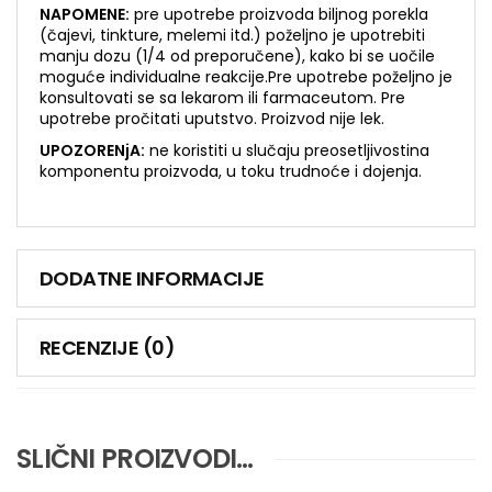
NAPOMENE:
pre upotrebe proizvoda biljnog porekla
(čajevi, tinkture, melemi itd.) poželjno je upotrebiti
manju dozu (1/4 od preporučene), kako bi se uočile
moguće individualne reakcije.Pre upotrebe poželjno je
konsultovati se sa lekarom ili farmaceutom. Pre
upotrebe pročitati uputstvo. Proizvod nije lek.
UPOZORENjA:
ne koristiti u slučaju preosetljivostina
komponentu proizvoda, u toku trudnoće i dojenja.
DODATNE INFORMACIJE
RECENZIJE (0)
SLIČNI PROIZVODI…