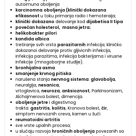
autoimuna oboljenja
karcinomna
oboljenja (klinički dokazana
efikasnost
u toku primanja radio i hemoteraija;
klinički
dokazano
delovanje kod
dijabetisa II tipa
povećan holesterol,
masna jetra;
helikobakter
pilori
kandida albica
tretiranje svih vrsta
parazitarnih
infekcija; kliničko
dokazanoi delovanje protiv gljivicnih infekcija,
infekcija parazitima, infekcija bakterijama i virusne
infekcije (mnogoborjne studije).
bronhijalna asma
smanjenje krvnog pitiska
narušena stanja
nervnog sistema
:
glavobolja
,
neuralgija,
nesanica
,
vrtoglavica,
neuroza
,
anksioznost
, Parkinsonizam,
Alchajmerova bolest, dimencija.
oboljenje jetre
i digestivnog
trakta:
gastritis
,
kolitis
, Kronova bolest,
čir
,
simptom nervoznih creva, kamen u žuči
reumatoidni artritis
sve vrste upalnih procesa;
u slučaju razvoja
hroničnih oboljenja
povezanih sa