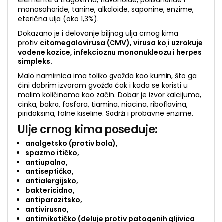
elemente u tragovima, flavonoide, polisaharide i
monosaharide, tanine, alkaloide, saponine, enzime,
eterična ulja (oko 1,3%).
Dokazano je i delovanje biljnog ulja crnog kima
protiv
citomegalovirusa (CMV), virusa koji uzrokuje
vodene kozice, infekcioznu mononukleozu i herpes
simpleks.
Malo namirnica ima toliko gvožđa kao kumin, što ga
čini dobrim izvorom gvožđa čak i kada se koristi u
malim količinama kao začin. Dobar je izvor kalcijuma,
cinka, bakra, fosfora, tiamina, niacina, riboflavina,
piridoksina, folne kiseline. Sadrži i probavne enzime.
Ulje crnog kima
poseduje:
analgetsko (protiv bola),
spazmolitičko,
antiupalno,
antiseptičko,
antialergijsko,
baktericidno,
antiparazitsko,
antivirusno,
antimikotičko (deluje protiv patogenih gljivica