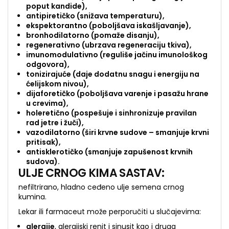
poput kandide),
antipiretičko (snižava temperaturu),
ekspektorantno (poboljšava iskašljavanje),
bronhodilatorno (pomaže disanju),
regenerativno (ubrzava regeneraciju tkiva),
imunomodulativno (reguliše jačinu imunološkog
odgovora),
tonizirajuće (daje dodatnu snagu i energiju na
ćelijskom nivou),
dijaforetičko (poboljšava varenje i pasažu hrane
u crevima),
holeretično (pospešuje i sinhronizuje pravilan
rad jetre i žuči),
vazodilatorno (širi krvne sudove – smanjuje krvni
pritisak),
antisklerotičko (smanjuje zapušenost krvnih
sudova).
ULJE CRNOG KIMA SASTAV:
nefiltrirano, hladno ceđeno ulje semena crnog
kumina.
Lekar ili farmaceut može perporučiti u slučajevima:
alergije
, alergijski renit i sinusit kao i druga