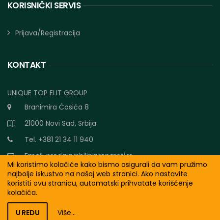
KORISNIČKI SERVIS
Prijava/Registracija
KONTAKT
UNIQUE TOP ELIT GROUP
Branimira Ćosića 8
21000 Novi Sad, Srbija
Tel. +381 21 34 11 940
Email.
prodaja@biljnipreparati.rs
Mi koristimo kolačiće kako bismo osigurali da vam pružimo
najbolje iskustvo na našoj web stranici. Ako nastavite
koristiti ovu stranicu, automatski prihvatate korišćenje
kolačića.
Made with
by
Biljni Preparati 2020
U REDU
Više...