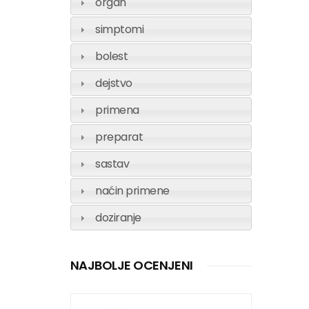
organ
simptomi
bolest
dejstvo
primena
preparat
sastav
naćin primene
doziranje
NAJBOLJE OCENJENI