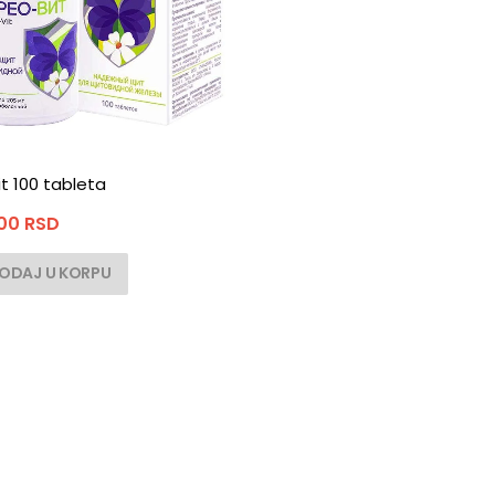
it 100 tableta
,00
RSD
ODAJ U KORPU