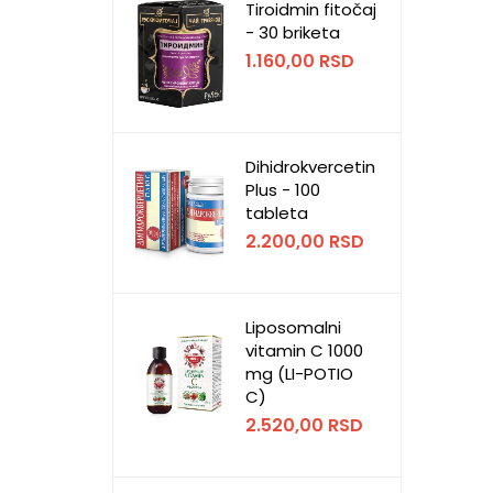
Tiroidmin fitočaj
- 30 briketa
1.160,00
RSD
Dihidrokvercetin
Plus - 100
tableta
2.200,00
RSD
Liposomalni
vitamin C 1000
mg (LI-POTIO
C)
2.520,00
RSD