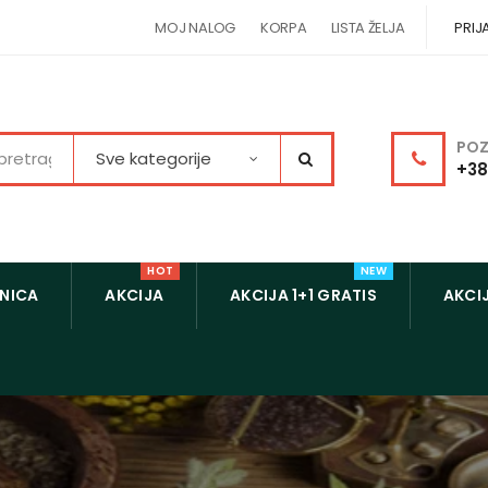
MOJ NALOG
KORPA
LISTA ŽELJA
PRIJ
POZ
Sve kategorije
+38
HOT
NEW
NICA
AKCIJA
AKCIJA 1+1 GRATIS
AKCIJ