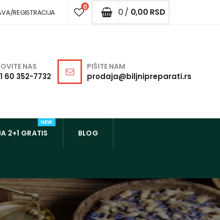
0
0 /
0,00
RSD
AVA/REGISTRACIJA
OVITE NAS
PIŠITE NAM
1 60 352-7732
prodaja@biljnipreparati.rs
NEW
A 2+1 GRATIS
BLOG