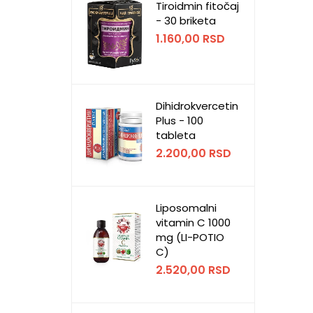
Tiroidmin fitočaj
- 30 briketa
1.160,00
RSD
Dihidrokvercetin
Plus - 100
tableta
2.200,00
RSD
Liposomalni
vitamin C 1000
mg (LI-POTIO
C)
2.520,00
RSD