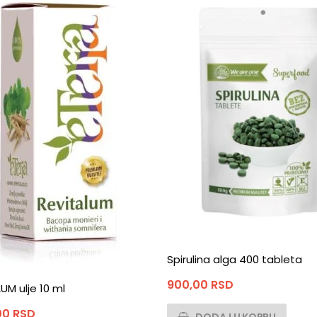
Spirulina alga 400 tableta
900,00
RSD
UM ulje 10 ml
00
RSD
DODAJ U KORPU