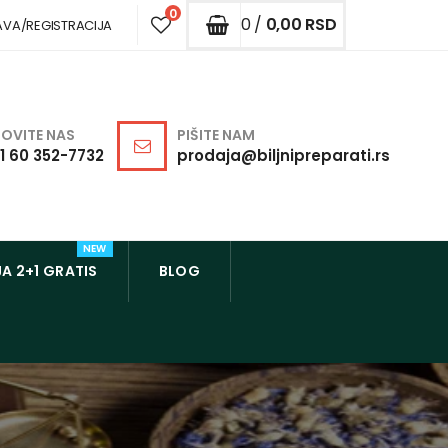
0
0 /
0,00
RSD
AVA/REGISTRACIJA
OVITE NAS
PIŠITE NAM
1 60 352-7732
prodaja@biljnipreparati.rs
NEW
A 2+1 GRATIS
BLOG