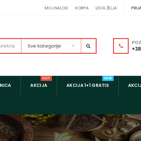
MOJ NALOG
KORPA
LISTA ŽELJA
PRIJ
POZ
Sve kategorije
+38
HOT
NEW
NICA
AKCIJA
AKCIJA 1+1 GRATIS
AKCIJ