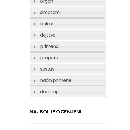
organ
simptomi
bolest
dejstvo
primena
preparat
sastav
naćin primene
doziranje
NAJBOLJE OCENJENI