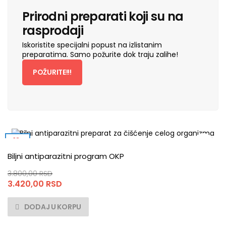
Prirodni preparati koji su na
rasprodaji
Iskoristite specijalni popust na izlistanim
preparatima. Samo požurite dok traju zalihe!
POŽURITE!!!
-10%
Biljni antiparazitni program OKP
3.800,00
RSD
Originalna
Trenutna
3.420,00
RSD
cena
cena
je
je:
DODAJ U KORPU
bila:
3.420,00 RSD.
3.800,00 RSD.